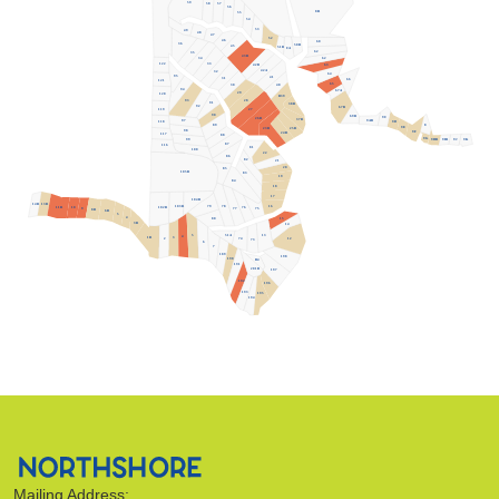
59
58
57
56
8R
55
54
53
49
48
47
52
46
60
36
50R
45
51R
CA
62
35
43R
62
34
122
33
42B
63
42A
32
64
95
41
31
66
121
65
30
40
94
67A
29
120
R39
28
93
91
38R
92
67B
119
27
90
69R
9C
26R
37R
97
118
9AB
9D
89
8
9E
25R
23R
98
9F
24R
117
88
9G
99
9J
9K
9IR
9HR
87
116
81
100
22
86
82
21
20
85
105R
83
19
84
18
17
104R
13R
14R
103R
79
16
78
76
11R
102R
10
77
9
75
8R
6R
5
4
15
80
3R
14
5
13
51A
4
3
1R
2
74
12
73
6
7
189
198
190
R4
191
201R
197
192
196
193
195
194
Mailing Address: